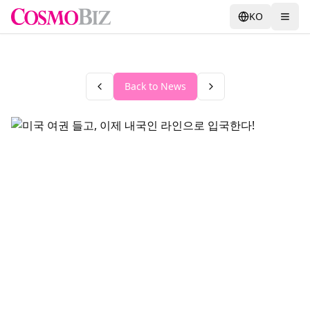
KO
Back to News