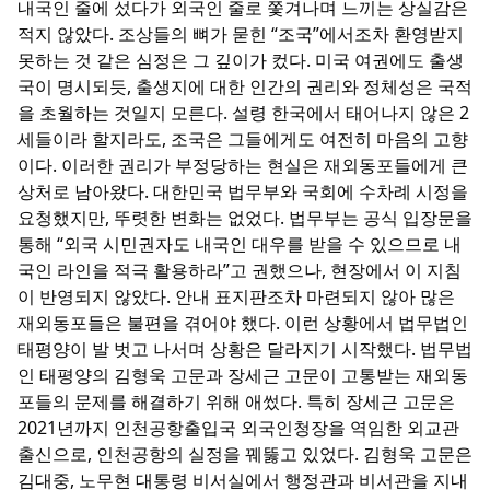
내국인 줄에 섰다가 외국인 줄로 쫓겨나며 느끼는 상실감은
적지 않았다. 조상들의 뼈가 묻힌 “조국”에서조차 환영받지
못하는 것 같은 심정은 그 깊이가 컸다. 미국 여권에도 출생
국이 명시되듯, 출생지에 대한 인간의 권리와 정체성은 국적
을 초월하는 것일지 모른다. 설령 한국에서 태어나지 않은 2
세들이라 할지라도, 조국은 그들에게도 여전히 마음의 고향
이다. 이러한 권리가 부정당하는 현실은 재외동포들에게 큰
상처로 남아왔다. 대한민국 법무부와 국회에 수차례 시정을
요청했지만, 뚜렷한 변화는 없었다. 법무부는 공식 입장문을
통해 “외국 시민권자도 내국인 대우를 받을 수 있으므로 내
국인 라인을 적극 활용하라”고 권했으나, 현장에서 이 지침
이 반영되지 않았다. 안내 표지판조차 마련되지 않아 많은
재외동포들은 불편을 겪어야 했다. 이런 상황에서 법무법인
태평양이 발 벗고 나서며 상황은 달라지기 시작했다. 법무법
인 태평양의 김형욱 고문과 장세근 고문이 고통받는 재외동
포들의 문제를 해결하기 위해 애썼다. 특히 장세근 고문은
2021년까지 인천공항출입국 외국인청장을 역임한 외교관
출신으로, 인천공항의 실정을 꿰뚫고 있었다. 김형욱 고문은
김대중, 노무현 대통령 비서실에서 행정관과 비서관을 지내