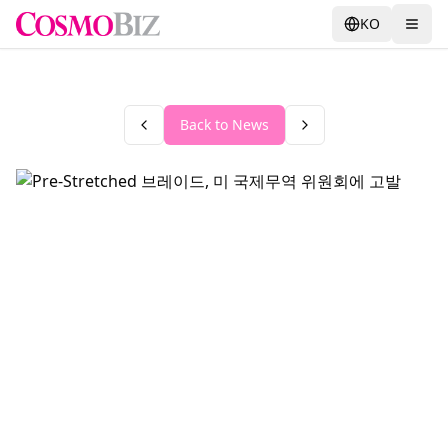
KO
Back to News