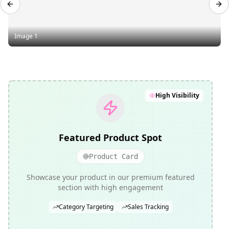
Previous slide
Nex
Image 1
High Visibility
Featured Product Spot
Product Card
Showcase your product in our premium featured
section with high engagement
Category Targeting
Sales Tracking